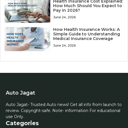
Health Insurance Cost Explained:
How Much Should You Expect to
Pay in 2026?
June 24, 2026
How Health Insurance Works: A
Simple Guide to Understanding
Medical Insurance Coverage
June 24, 2026
Auto Jagat
Auto Jagat- Trusted Auto news! Get all info from launch to
review. Copyright-safe. Note- information For educational
use Only.
Categories