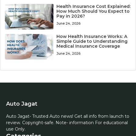
Health Insurance Cost Explained:
How Much Should You Expect to
Pay in 2026?
June 24, 2026
How Health Insurance Works: A
Simple Guide to Understanding
Medical Insurance Coverage
June 24, 2026
Auto Jagat
Auto Jagat- Trusted Auto news! Get all info from launch to
review. Copyright-safe. Note- information For educational
use Only.