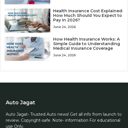
Health Insurance Cost Explained:
How Much Should You Expect to
Pay in 2026?
June 24, 2026
How Health Insurance Works: A
Simple Guide to Understanding
Medical Insurance Coverage
June 24, 2026
Auto Jagat
Auto Jagat- Trusted Auto news! Get all info from launch to
review. Copyright-safe. Note- information For educational
use Only.